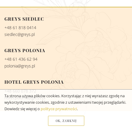
GREYS SIEDLEC
+48 61 818 0414
siedlec@greys.pl
GREYS POLONIA
+48 61 436 62 94
polonia@greys.pl
HOTEL GREYS POLONIA
+48 660 078 372
Ta strona używa plików cookies. Korzystając z niej wyrażasz zgodę na
hotel.polonia@greys.pl
wykorzystywanie cookies, zgodnie z ustawieniami twojej przeglądarki.
Dowiedz się więcej o
polityce prywatności
.
OK, ZAMKNIJ