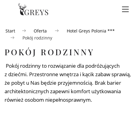
Start
Oferta
Hotel Greys Polonia ***
Pokój rodzinny
Greys
Greys
Hotel
W
Siedlec
Polonia
Greys
ofercie
POKÓJ RODZINNY
Polonia
równie
Obiekt
Obiekt
***
położony
położony
Pokój rodzinny to rozwiązanie dla podróżujących
Obiekt
wzdłuż
wzdłuż
bezpośrednio
z dziećmi. Przestronne wnętrza i kącik zabaw sprawią,
DK92
DK92
WES
sąsiadujący
w kierunku
w kierunku
że pobyt u Nas będzie przyjemnością. Brak barier
z Restauracją
Wrześni
Poznania
architektonicznych zapewni komfort użytkowania
IMP
Greys
Polonia
również osobom niepełnosprawnym.
SZKO
MENU RESTAURACJI
MENU RESTAURACJI
POKOJE DELUX
CAT
MENU BISTRO
MENU BISTRO
POKOJE KOMFORT