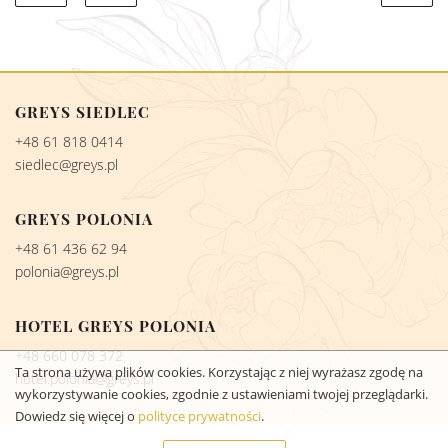
GREYS SIEDLEC
+48 61 818 0414
siedlec@greys.pl
GREYS POLONIA
+48 61 436 62 94
polonia@greys.pl
HOTEL GREYS POLONIA
+48 660 078 372
Ta strona używa plików cookies. Korzystając z niej wyrażasz zgodę na
hotel.polonia@greys.pl
wykorzystywanie cookies, zgodnie z ustawieniami twojej przeglądarki.
Dowiedz się więcej o
polityce prywatności
.