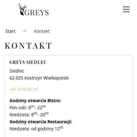
Start
Kontakt
Greys
Greys
Hotel
W
KONTAKT
Siedlec
Polonia
Greys
ofercie
Polonia
równie
Obiekt
Obiekt
***
położony
położony
GREYS SIEDLEC
Obiekt
wzdłuż
wzdłuż
Siedlec
bezpośrednio
DK92
DK92
WES
62-025 Kostrzyn Wielkopolski
sąsiadujący
w kierunku
w kierunku
z Restauracją
Wrześni
Poznania
+61 818 04 14
IMP
Greys
Polonia
Godziny otwarcia Bistro:
00
00
SZKO
Pon-sob: 8
- 22
MENU RESTAURACJI
MENU RESTAURACJI
00
00
Niedziela: 8
- 20
POKOJE DELUX
Godziny otwarcia Restauracji:
CAT
MENU BISTRO
MENU BISTRO
00
Niedziela: od godziny 12
POKOJE KOMFORT